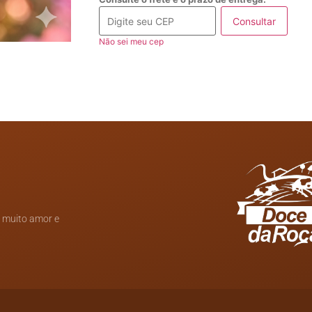
Consultar
Não sei meu cep
m muito amor e