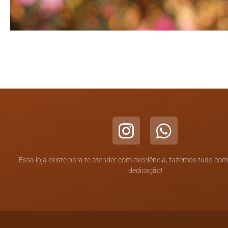
Essa loja existe para te atender com excelência, fazemos tudo co
dedicação!