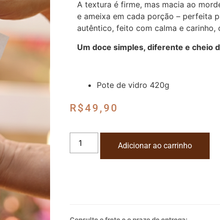
A textura é firme, mas macia ao mor
e ameixa em cada porção – perfeita 
autêntico, feito com calma e carinho,
Um doce simples, diferente e cheio 
Pote de vidro 420g
R$
49,90
Adicionar ao carrinho
Consulte o frete e o prazo de entrega: