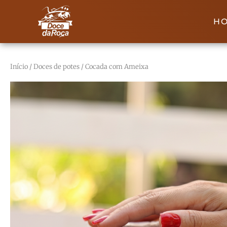
H
Início
/
Doces de potes
/ Cocada com Ameixa