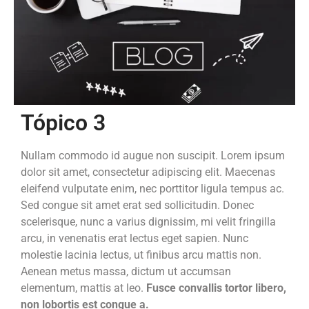
Tópico 3
Nullam commodo id augue non suscipit. Lorem ipsum
dolor sit amet, consectetur adipiscing elit. Maecenas
eleifend vulputate enim, nec porttitor ligula tempus ac.
Sed congue sit amet erat sed sollicitudin. Donec
scelerisque, nunc a varius dignissim, mi velit fringilla
arcu, in venenatis erat lectus eget sapien. Nunc
molestie lacinia lectus, ut finibus arcu mattis non.
Aenean metus massa, dictum ut accumsan
elementum, mattis at leo.
Fusce convallis tortor libero,
non lobortis est congue a.