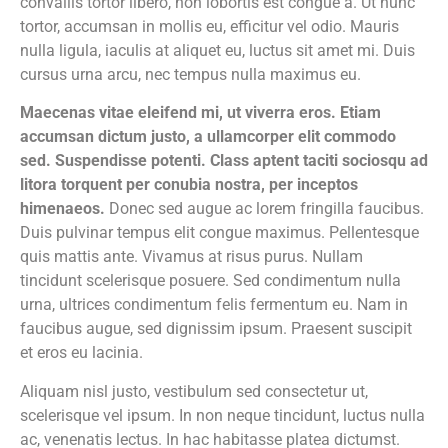
convallis tortor libero, non lobortis est congue a. Ut nunc
tortor, accumsan in mollis eu, efficitur vel odio. Mauris
nulla ligula, iaculis at aliquet eu, luctus sit amet mi. Duis
cursus urna arcu, nec tempus nulla maximus eu.
Maecenas vitae eleifend mi, ut viverra eros. Etiam
accumsan dictum justo, a ullamcorper elit commodo
sed. Suspendisse potenti. Class aptent taciti sociosqu ad
litora torquent per conubia nostra, per inceptos
himenaeos.
Donec sed augue ac lorem fringilla faucibus.
Duis pulvinar tempus elit congue maximus. Pellentesque
quis mattis ante. Vivamus at risus purus. Nullam
tincidunt scelerisque posuere. Sed condimentum nulla
urna, ultrices condimentum felis fermentum eu. Nam in
faucibus augue, sed dignissim ipsum. Praesent suscipit
et eros eu lacinia.
Aliquam nisl justo, vestibulum sed consectetur ut,
scelerisque vel ipsum. In non neque tincidunt, luctus nulla
ac, venenatis lectus. In hac habitasse platea dictumst.