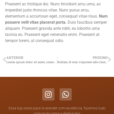
Praesent ac tristique dui. Nunc tincidunt arcu urna, ac
imperdiet justo rhoncus vitae. Nunc purus arcu,
elementum a accumsan eget, consequat vitae risus.
Nam
posuere velit vitae placerat porta.
Duis faucibus semper
aliquam. Praesent gravida ante nibh, eu lobortis urna
lacinia eu. Praesent eget venenatis enim. Praesent at
tempor lorem, ut consequat odio.
ANTERIOR
PRÓXIMO
Lorem ipsum dolor sit amet, consectetur adipiscing elit.
Nullam id sem vulputate odio rhoncus vestibulum in non odio. Sed semper, leo
Essa loja existe para te atender com excelência, fazemos tudo
com muito amor e dedicação!