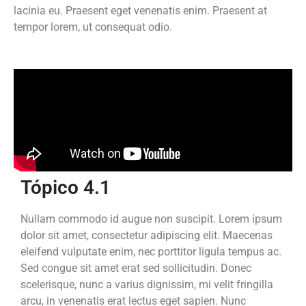
lacinia eu. Praesent eget venenatis enim. Praesent at
tempor lorem, ut consequat odio.
Tópico 4.1
Nullam commodo id augue non suscipit. Lorem ipsum
dolor sit amet, consectetur adipiscing elit. Maecenas
eleifend vulputate enim, nec porttitor ligula tempus ac.
Sed congue sit amet erat sed sollicitudin. Donec
scelerisque, nunc a varius dignissim, mi velit fringilla
arcu, in venenatis erat lectus eget sapien. Nunc