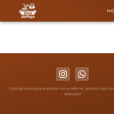
H
Não encontramos nenhum conteúdo...
Essa loja existe para te atender com excelência, fazemos tudo co
dedicação!